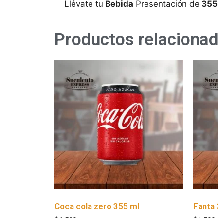
Llévate tu
Bebida
Presentación de
355
Productos relaciona
Coca cola zero 355 ml
Fanta 