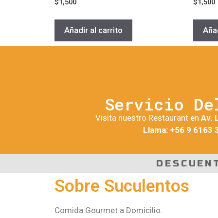
$
1,500
$
1,500
Añadir al carrito
Añad
Servicio De
Visita nuestro Restaurant en
Av. 
Llama: +56 9 6163 
DESCUEN
Sobre Suculentos
Comida Gourmet a Domicilio.