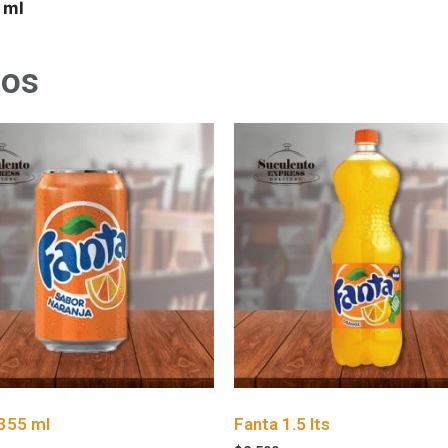
 ml
dos
355 ml
Fanta 1.5 lts