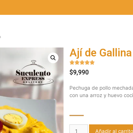
Ají de Gallina





$
9,990
Pechuga de pollo mechada
con una arroz y huevo coc
Añadir al carrit