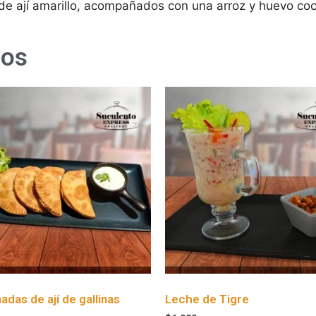
e ají amarillo, acompañados con una arroz y huevo coc
dos
das de ají de gallinas
Leche de Tigre