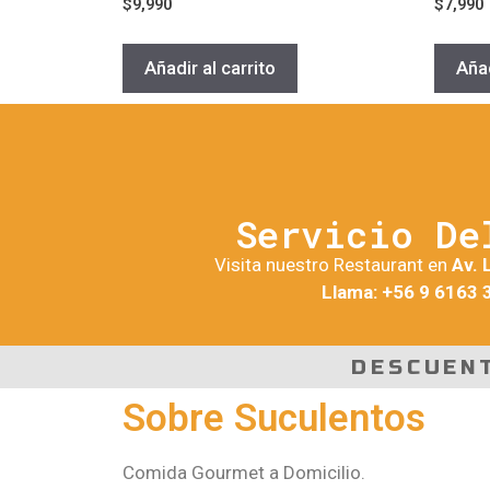
$
9,990
$
7,990
Añadir al carrito
Añad
Servicio De
Visita nuestro Restaurant en
Av. 
Llama: +56 9 6163 
DESCUEN
Sobre Suculentos
Comida Gourmet a Domicilio.