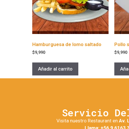
Hamburguesa de lomo saltado
Pollo 
$
9,990
$
9,990
Añadir al carrito
Añad
Servicio De
Visita nuestro Restaurant en
Av. 
Llama: +56 9 6163 