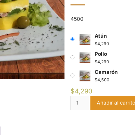
4500
Atún
$
4,290
Pollo
$
4,290
Camarón
$
4,500
$
4,290
Añadir al carrit