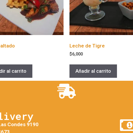
saltado
Leche de Tigre
$
6,000
ir al carrito
Añadir al carrito
livery
Las Condes 9190
3673