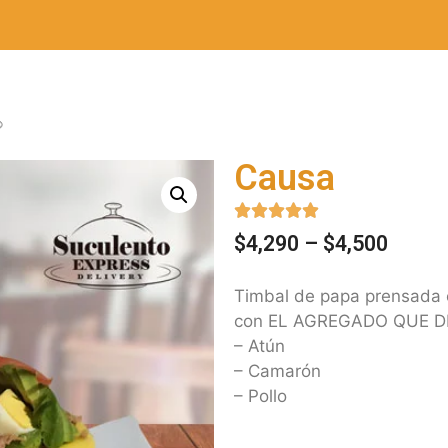
Causa





$
4,290
–
$
4,500
Timbal de papa prensada c
con EL AGREGADO QUE DE
– Atún
– Camarón
– Pollo