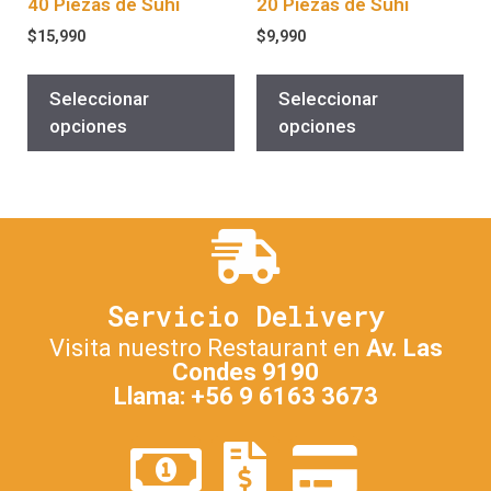
40 Piezas de Suhi
20 Piezas de Suhi
$
15,990
$
9,990
Seleccionar
Seleccionar
opciones
opciones
Servicio Delivery
Visita nuestro Restaurant en
Av. Las
Condes 9190
Llama: +56 9 6163 3673