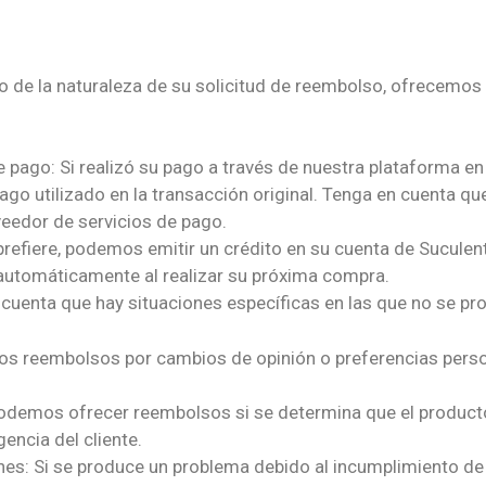
el cual será incluido automáticamente en la
suma del monto
Pagar.
s que este valor del precio es solo para despachos hacia l
de la naturaleza de su solicitud de reembolso, ofrecemos 
Las Condes
onas
también puede realizar
su pedido
sin problemas y por
WhatsApp
la diferencia del costo de envío
pago: Si realizó su pago a través de nuestra plataforma e
go utilizado en la transacción original. Tenga en cuenta q
oveedor de servicios de pago.
prefiere, podemos emitir un crédito en su cuenta de Suculen
á automáticamente al realizar su próxima compra.
cuenta que hay situaciones específicas en las que no se pr
s reembolsos por cambios de opinión o preferencias perso
odemos ofrecer reembolsos si se determina que el producto 
encia del cliente.
nes: Si se produce un problema debido al incumplimiento d