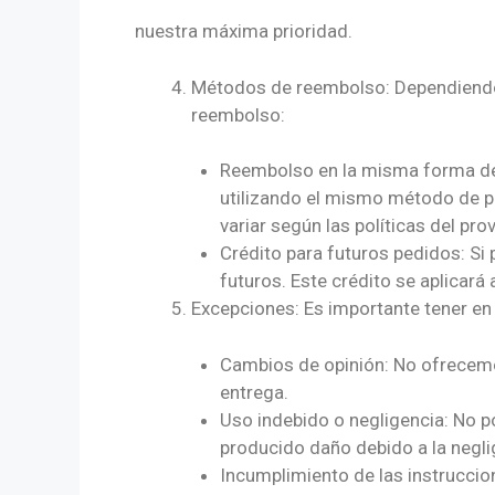
pedido,
nuestra máxima prioridad.
Recordamo
Métodos de reembolso: Dependiendo 
reembolso:
Para
otras z
Reembolso en la misma forma de 
utilizando el mismo método de pa
variar según las políticas del pr
Crédito para futuros pedidos: Si 
futuros. Este crédito se aplicar
Excepciones: Es importante tener en 
Cambios de opinión: No ofrecemo
entrega.
Uso indebido o negligencia: No p
producido daño debido a la neglig
Incumplimiento de las instruccio