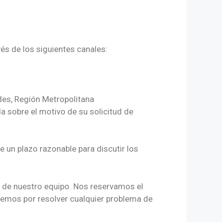
s de los siguientes canales:
des, Región Metropolitana
a sobre el motivo de su solicitud de
e un plazo razonable para discutir los
e de nuestro equipo. Nos reservamos el
aremos por resolver cualquier problema de
.000 Por