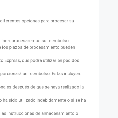
 Total a
a zona de:
diferentes opciones para procesar su
se le
indicará
n línea, procesaremos su reembolso
ue los plazos de procesamiento pueden
to Express, que podrá utilizar en pedidos
oporcionará un reembolso. Estas incluyen:
nales después de que se haya realizado la
ha sido utilizado indebidamente o si se ha
e las instrucciones de almacenamiento o