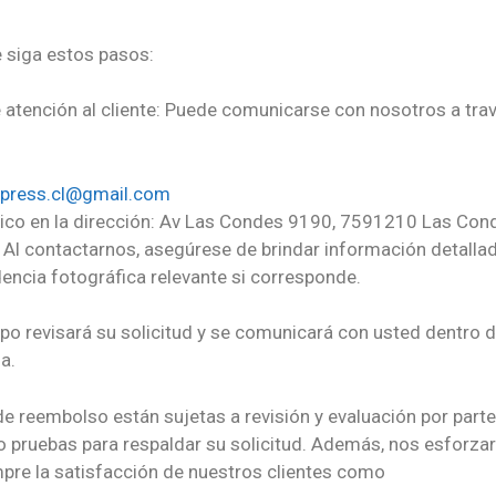
e siga estos pasos:
tención al cliente: Puede comunicarse con nosotros a travé
xpress.cl@gmail.com
sico en la dirección: Av Las Condes 9190, 7591210 Las Con
: Al contactarnos, asegúrese de brindar información detallad
encia fotográfica relevante si corresponde.
po revisará su solicitud y se comunicará con usted dentro d
¡ATENCIÓN!
a.
QUERIDOS CLIENTES
de reembolso están sujetas a revisión y evaluación por part
Nuestro Restaurant se encuentra en:
Av. Las Condes 9190
 o pruebas para respaldar su solicitud. Además, nos esforz
pre la satisfacción de nuestros clientes como
o
Servicio de Entregas a Domicilio
tiene un precio
fijo
de
$3