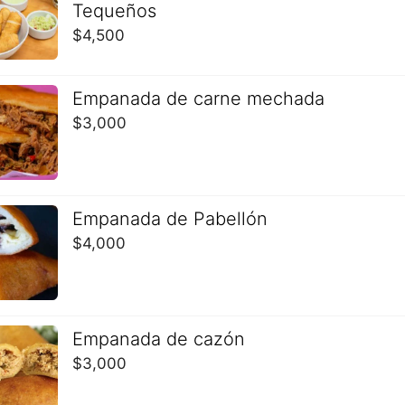
Tequeños
$
4,500
Empanada de carne mechada
$
3,000
Empanada de Pabellón
$
4,000
¡ATENCIÓN!
QUERIDOS CLIENTES
Empanada de cazón
$
3,000
Nuestro Restaurant se encuentra en:
Av. Las Condes 9190