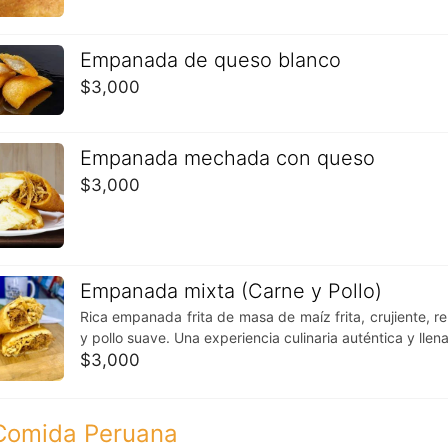
o
Servicio de Entregas a Domicilio
tiene un precio
fijo
de
$3
el cual será incluido automáticamente en la
suma del monto
Empanada de queso blanco
Pagar.
$
3,000
s que este valor del precio es solo para despachos hacia l
Las Condes
onas
también puede realizar
su pedido
sin problemas y por
WhatsApp
Empanada mechada con queso
la diferencia del costo de envío
$
3,000
Empanada mixta (Carne y Pollo)
Rica empanada frita de masa de maíz frita, crujiente, r
y pollo suave. Una experiencia culinaria auténtica y llen
$
3,000
Comida Peruana