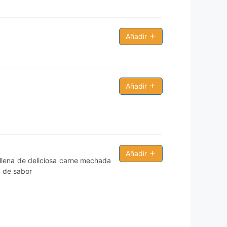
.000 Por
 Total a
Añadir
a zona de:
se le
indicará
Añadir
Añadir
ellena de deliciosa carne mechada
a de sabor