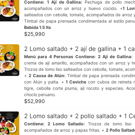
Contiene:
1 Ají de Gallina:
Pechuga de pollo mecha
acompañados con un arroz y huevo cocido. +
1 Lom
salteados con cebolla, tomate, acompañados de arroz y
Timbal de papa prensada condimentada al estilo perua
Bebida 1.5 lts
$
25,990
2 Lomo saltado + 2 ají de gallina + 1 c
Menú para 4 Personas
Contiene:
2 Ají de Gallina:
P
crema de ají amarillo, acompañados con un arroz y 
Trozos de lomo liso salteados con cebolla, tomate, aco
+
2 Causa de Atún:
Timbal de papa prensada condimen
con Atún y palta. +
1 Ceviche
con cubos de reineta m
tigre, cebolla corte pluma, ají rocoto y especies. A
choclo peruano.
$
52,990
2 Lomo saltado + 2 pollo saltado + 1 C
Contiene:
2 Lomo Saltado:
Trozos de lomo liso s
acompañados de arroz y papas fritas. +
2 Pollo Saltad