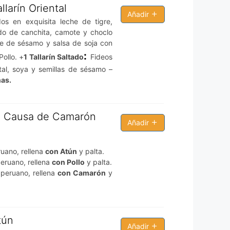
llarín Oriental
Añadir
s en exquisita leche de tigre,
do de canchita, camote y choclo
e de sésamo y salsa de soja con
:
Pollo. +
1 Tallarín Saltado
Fideos
al, soya y semillas de sésamo –
nas.
 1 Causa de Camarón
Añadir
uano, rellena
con Atún
y palta.
eruano, rellena
con Pollo
y palta.
 peruano, rellena
con Camarón
y
tún
Añadir