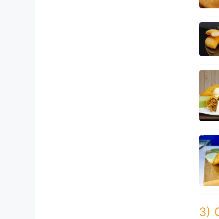
Nuestr
pedido,
Recordamo
Para
otras z
3) 