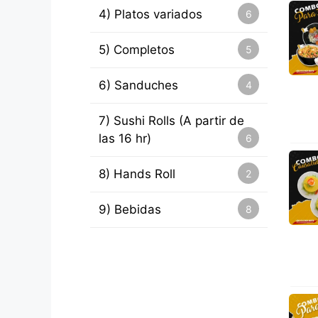
4) Platos variados
6
5) Completos
5
6) Sanduches
4
7) Sushi Rolls (A partir de
las 16 hr)
6
8) Hands Roll
2
9) Bebidas
8