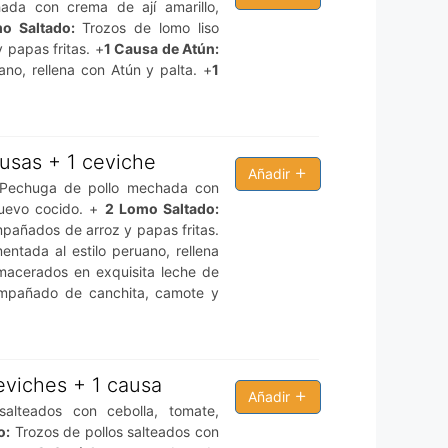
da con crema de ají amarillo,
o Saltado:
Trozos de lomo liso
 papas fritas. +
1 Causa de Atún:
no, rellena con Atún y palta. +
1
ausas + 1 ceviche
Añadir
echuga de pollo mechada con
huevo cocido. +
2 Lomo Saltado:
mpañados de arroz y papas fritas.
tada al estilo peruano, rellena
acerados en exquisita leche de
compañado de canchita, camote y
eviches + 1 causa
Añadir
alteados con cebolla, tomate,
o:
Trozos de pollos salteados con