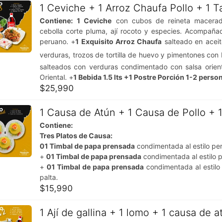
1 Ceviche + 1 Arroz Chaufa Pollo + 1 Ta
Contiene:
1 Ceviche
con cubos de reineta macerado
cebolla corte pluma, ají rocoto y especies. Acompaña
peruano. +
1 Exquisito Arroz Chaufa
salteado en aceit
verduras, trozos de tortilla de huevo y pimentones con 
salteados con verduras condimentado con salsa orient
Oriental. +
1 Bebida 1.5 lts +1 Postre Porción 1-2 perso
$
25,990
1 Causa de Atún + 1 Causa de Pollo +
Contiene:
Tres Platos de Causa:
01 Timbal de papa prensada
condimentada al estilo per
+
01 Timbal de papa prensada
condimentada al estilo p
+
01 Timbal de papa prensada
condimentada al estilo
palta.
$
15,990
1 Ají de gallina + 1 lomo + 1 causa de a