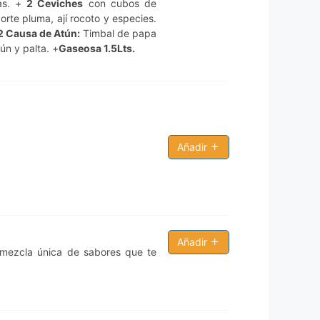
tas. +
2 Ceviches
con cubos de
orte pluma, ají rocoto y especies.
2 Causa de Atún:
Timbal de papa
ún y palta. +
Gaseosa 1.5Lts.
Añadir
Añadir
a mezcla única de sabores que te