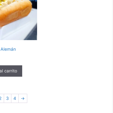
 Alemán
l carrito
2
3
4
→