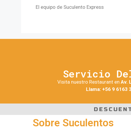
El equipo de Suculento Express
Servicio De
Visita nuestro Restaurant en
Av. 
Llama: +56 9 6163 
DESCUEN
Sobre Suculentos